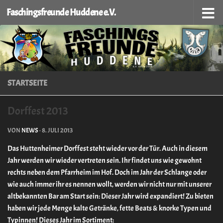
Faschingsfreunde Huddene e.V.
Zum Inhalt springen
STARTSEITE
Dorffest 2013
VON
NEWS
·
8. JULI 2013
Das Huttenheimer Dorffest steht wieder vor der Tür. Auch in diesem
Jahr werden wir wieder vertreten sein. Ihr findet uns wie gewohnt
rechts neben dem Pfarrheim im Hof. Doch im Jahr der Schlange oder
wie auch immer ihr es nennen wollt, werden wir nicht nur mit unserer
altbekannten Bar am Start sein: Dieser Jahr wird expandiert! Zu bieten
haben wir jede Menge kalte Getränke, fette Beats & knorke Typen und
Typinnen! Dieses Jahr im Sortiment: