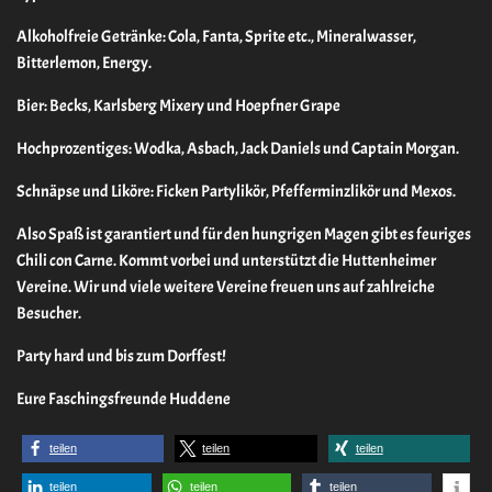
Alkoholfreie Getränke: Cola, Fanta, Sprite etc., Mineralwasser,
Bitterlemon, Energy.
Bier: Becks, Karlsberg Mixery und Hoepfner Grape
Hochprozentiges: Wodka, Asbach, Jack Daniels und Captain Morgan.
Schnäpse und Liköre: Ficken Partylikör, Pfefferminzlikör und Mexos.
Also Spaß ist garantiert und für den hungrigen Magen gibt es feuriges
Chili con Carne. Kommt vorbei und unterstützt die Huttenheimer
Vereine. Wir und viele weitere Vereine freuen uns auf zahlreiche
Besucher.
Party hard und bis zum Dorffest!
Eure Faschingsfreunde Huddene
teilen
teilen
teilen
teilen
teilen
teilen