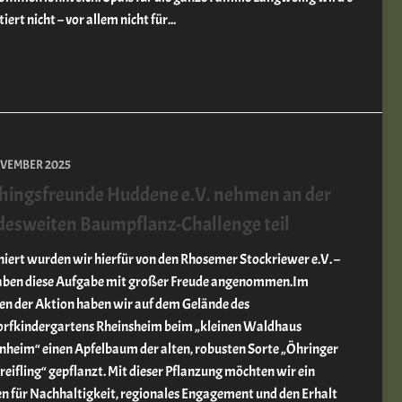
iert nicht – vor allem nicht für...
OVEMBER 2025
hingsfreunde Huddene e.V. nehmen an der
esweiten Baumpflanz-Challenge teil
iert wurden wir hierfür von den Rhosemer Stockriewer e.V. –
aben diese Aufgabe mit großer Freude angenommen.Im
n der Aktion haben wir auf dem Gelände des
rfkindergartens Rheinsheim beim „kleinen Waldhaus
nheim“ einen Apfelbaum der alten, robusten Sorte „Öhringer
reifling“ gepflanzt. Mit dieser Pflanzung möchten wir ein
n für Nachhaltigkeit, regionales Engagement und den Erhalt