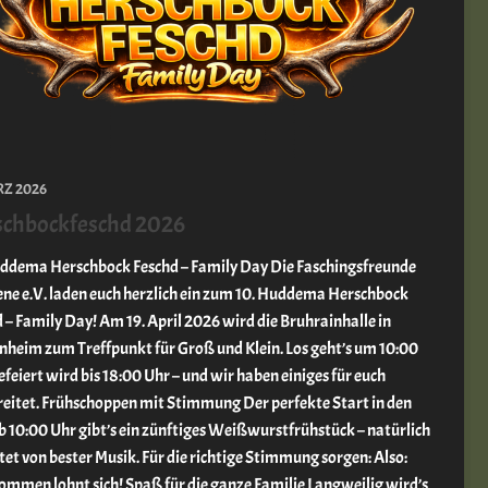
RZ 2026
schbockfeschd 2026
uddema Herschbock Feschd – Family Day Die Faschingsfreunde
ne e.V. laden euch herzlich ein zum 10. Huddema Herschbock
 – Family Day! Am 19. April 2026 wird die Bruhrainhalle in
nheim zum Treffpunkt für Groß und Klein. Los geht’s um 10:00
efeiert wird bis 18:00 Uhr – und wir haben einiges für euch
reitet. Frühschoppen mit Stimmung Der perfekte Start in den
 10:00 Uhr gibt’s ein zünftiges Weißwurstfrühstück – natürlich
tet von bester Musik. Für die richtige Stimmung sorgen: Also:
ommen lohnt sich! Spaß für die ganze Familie Langweilig wird’s