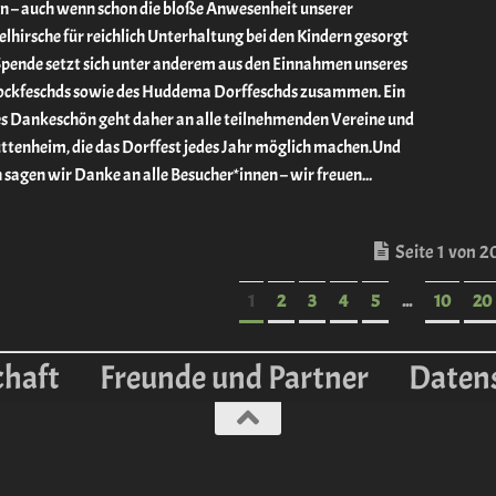
n – auch wenn schon die bloße Anwesenheit unserer
lhirsche für reichlich Unterhaltung bei den Kindern gesorgt
Spende setzt sich unter anderem aus den Einnahmen unseres
ckfeschds sowie des Huddema Dorffeschds zusammen. Ein
es Dankeschön geht daher an alle teilnehmenden Vereine und
uttenheim, die das Dorffest jedes Jahr möglich machen.Und
 sagen wir Danke an alle Besucher*innen – wir freuen...
Seite 1 von 2
1
2
3
4
5
...
10
20
chaft
Freunde und Partner
Daten