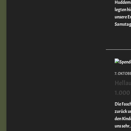
Huddema
legten hi
unsere E
Samstag 
7. OKTOB
Hellau
1.000 
Die Fasch
zurück u
den Kind
uns sehr