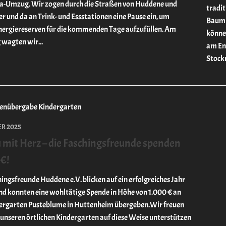
-Umzug. Wir zogen durch die Straßen von Huddene und
tradit
er und da an Trink- und Essstationen eine Pause ein, um
Baum a
nergiereserven für die kommenden Tage aufzufüllen. Am
können
wagten wir...
am En
Stockr
ER 2025
 mit Herz – die Faschingsfreunde spenden
€!
ingsfreunde Huddene e.V. blicken auf ein erfolgreiches Jahr
nd konnten eine wohltätige Spende in Höhe von 1.000 € an
ergarten Pusteblume in Huttenheim übergeben.Wir freuen
, unseren örtlichen Kindergarten auf diese Weise unterstützen