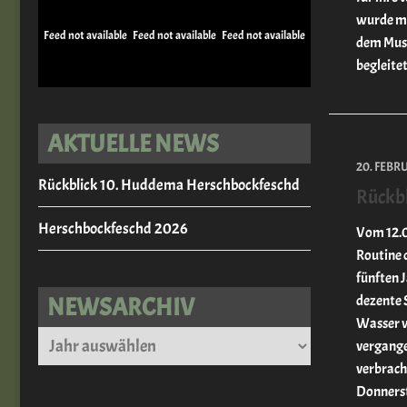
wurde mu
Feed not available
Feed not available
Feed not available
dem Musi
begleitet.
AKTUELLE NEWS
20. FEBR
Rückblick 10. Huddema Herschbockfeschd
Rückbl
Herschbockfeschd 2026
Vom 12.02
Routine d
fünften 
dezente 
NEWSARCHIV
Wasser w
Archiv
vergange
verbrach
Donnerst