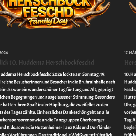
 2026
17. MÄ
lick 10. Huddema Herschbockfeschd
Her
Huddema Herschbockfeschd 2026 lockte am Sonntag, 19.
10. H
hlreiche Besucherinnen und Besucher in die Bruhrainhalle nach
Hudde
im. Es war ein wunderschöner Tag für Jung und Alt, geprägt
Feschd
lichen Begegnungen und ausgelassener Stimmung. Besonders
Hutte
r hatten ihren Spaß in der Hüpfburg, die zweifellos zu den
Uhr, g
s des Tages zählte. Ein herzliches Dankeschön geht an alle
vorbe
uchensponsoren sowie an die Tanzgruppen Cherbourger
Tag:Ab
und Kids, sowie die Huttenheimer Tanz Kids und Dorfkinder
beglei
 tollen Vorführungen. Das traditionelle Weißwurstfrühstück
früh k