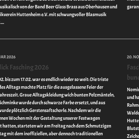
sikalisch von der Band Beer Glass Brass aus Oberhausen und
garant
kverein Huttenheim e.V. mit schwungvoller Blasmusik
...
UAR 2026
20. N
ick Fasching 2026
Fasc
bund
. bis zum 17.02. war es endlich wieder so weit: Die triste
es Alltags machte Platz für die ausgelassene Feier der
Nomin
Jahreszeit. Graue Alltagskleidung wich bunten Pelzmänteln,
und h
Schminke wurde durch schwarze Farbe ersetzt, und aus
Rahme
urde plötzlich Gerstensaftschorle. Nachdem wir die
Waldo
nen Wochen mit der Gestaltung unserer Festwagen
Hutte
t hatten, starteten wir am Freitag nach dem Schmutzigen
Blutst
ag mit dem inoffiziellen, aber dennoch traditionellen
Zeiche