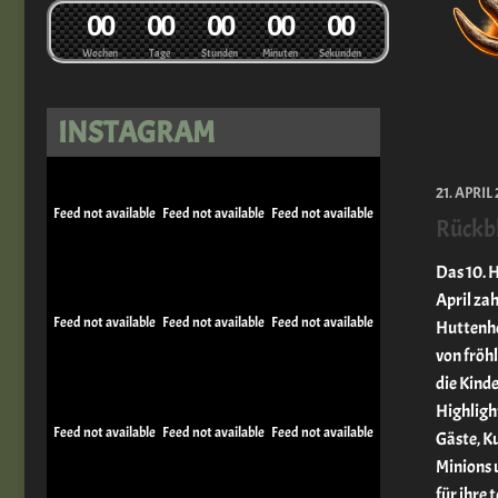
0
0
0
0
0
0
0
0
0
0
Wochen
Tage
Stunden
Minuten
Sekunden
INSTAGRAM
21. APRIL
Feed not available
Feed not available
Feed not available
Rückb
Das 10. 
April za
Feed not available
Feed not available
Feed not available
Huttenhe
von fröh
die Kinde
Highlight
Feed not available
Feed not available
Feed not available
Gäste, K
Minions 
für ihre