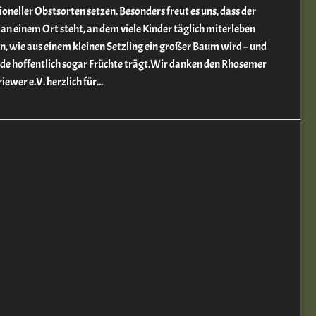
ioneller Obstsorten setzen. Besonders freut es uns, dass der
n einem Ort steht, an dem viele Kinder täglich miterleben
, wie aus einem kleinen Setzling ein großer Baum wird – und
de hoffentlich sogar Früchte trägt.Wir danken den Rhosemer
iewer e.V. herzlich für...