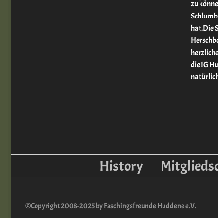
zu könne
Schlumbe
hat.Die 
Herschbo
herzlich
die IG H
natürlich
History
Mitglieds
©Copyright 2008-2025 by Faschingsfreunde Huddene e.V.