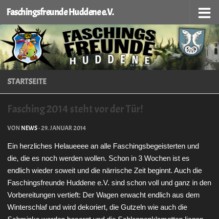
Faschingsfreunde Huddene e.V.
Zum Inhalt springen
STARTSEITE
Fasching 2014 steht vor der Tür!
VON
NEWS
·
29. JANUAR 2014
Ein herzliches Helaueeee an alle Faschingsbegeisterten und
die, die es noch werden wollen. Schon in 3 Wochen ist es
endlich wieder soweit und die närrische Zeit beginnt. Auch die
Faschingsfreunde Huddene e.V. sind schon voll und ganz in den
Vorbereitungen vertieft: Der Wagen erwacht endlich aus dem
Winterschlaf und wird dekoriert, die Gutzeln wie auch die