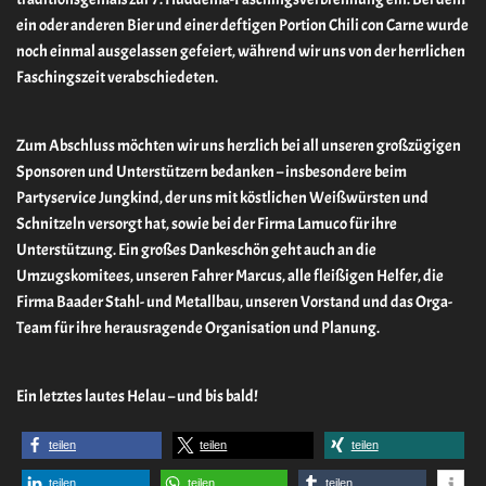
ein oder anderen Bier und einer deftigen Portion Chili con Carne wurde
noch einmal ausgelassen gefeiert, während wir uns von der herrlichen
Faschingszeit verabschiedeten.
Zum Abschluss möchten wir uns herzlich bei all unseren großzügigen
Sponsoren und Unterstützern bedanken – insbesondere beim
Partyservice Jungkind, der uns mit köstlichen Weißwürsten und
Schnitzeln versorgt hat, sowie bei der Firma Lamuco für ihre
Unterstützung. Ein großes Dankeschön geht auch an die
Umzugskomitees, unseren Fahrer Marcus, alle fleißigen Helfer, die
Firma Baader Stahl- und Metallbau, unseren Vorstand und das Orga-
Team für ihre herausragende Organisation und Planung.
Ein letztes lautes Helau – und bis bald!
teilen
teilen
teilen
teilen
teilen
teilen