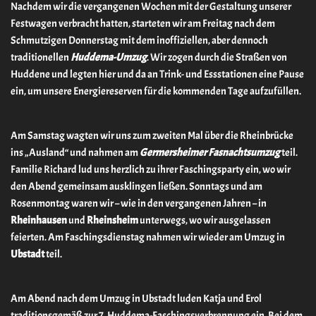
Nachdem wir die vergangenen Wochen mit der Gestaltung unserer
Festwagen verbracht hatten, starteten wir am Freitag nach dem
Schmutzigen Donnerstag mit dem inoffiziellen, aber dennoch
traditionellen
Huddema-Umzug
. Wir zogen durch die Straßen von
Huddene und legten hier und da an Trink- und Essstationen eine Pause
ein, um unsere Energiereserven für die kommenden Tage aufzufüllen.
Am Samstag wagten wir uns zum zweiten Mal über die Rheinbrücke
ins „Ausland“ und nahmen am
Germersheimer Fasnachtsumzug
teil.
Familie Richard lud uns herzlich zu ihrer Faschingsparty ein, wo wir
den Abend gemeinsam ausklingen ließen. Sonntags und am
Rosenmontag waren wir – wie in den vergangenen Jahren – in
Rheinhausen
und
Rheinsheim
unterwegs, wo wir ausgelassen
feierten. Am Faschingsdienstag nahmen wir wieder am Umzug in
Ubstadt
teil.
Am Abend nach dem Umzug in Ubstadt luden Katja und Erol
traditionsgemäß zur 7. Huddema-Faschingsverbrennung ein. Bei dem