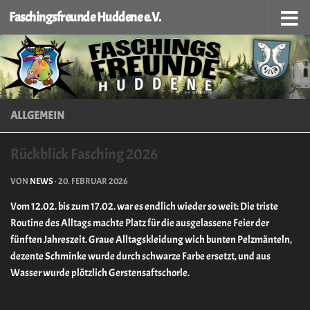
Faschingsfreunde Huddene e.V.
Zum Inhalt springen
ALLGEMEIN
Rückblick Fasching 2026
VON
NEWS
·
20. FEBRUAR 2026
Vom 12.02. bis zum 17.02. war es endlich wieder so weit: Die triste
Routine des Alltags machte Platz für die ausgelassene Feier der
fünften Jahreszeit. Graue Alltagskleidung wich bunten Pelzmänteln,
dezente Schminke wurde durch schwarze Farbe ersetzt, und aus
Wasser wurde plötzlich Gerstensaftschorle.