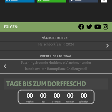
FOLGEN:
NÄCHSTER BEITRAG
Herschbockfeschd 2026
VORHERIGER BEITRAG
Faschingsfreunde Huddene e.V. nehmen an der
bundesweiten Baumpflanz-Challenge teil
TAGE BIS ZUM DORFFESCHD
0
0
0
0
0
0
0
0
0
0
Wochen
Tage
Stunden
Minuten
Sekunden