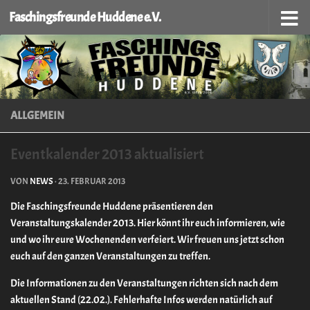
Faschingsfreunde Huddene e.V.
Zum Inhalt springen
ALLGEMEIN
Eventkalender 2013 aktualisiert
VON
NEWS
·
23. FEBRUAR 2013
Die Faschingsfreunde Huddene präsentieren den
Veranstaltungskalender 2013. Hier könnt ihr euch informieren, wie
und wo ihr eure Wochenenden verfeiert. Wir freuen uns jetzt schon
euch auf den ganzen Veranstaltungen zu treffen.
Die Informationen zu den Veranstaltungen richten sich nach dem
aktuellen Stand (22.02.). Fehlerhafte Infos werden natürlich auf