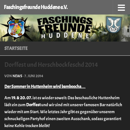
Faschingsfreunde Huddene e.V.
Zum Inhalt springen
STARTSEITE
Dorffest und Herschbockfeschd 2014
VON
NEWS
·
7. JUNI 2014
Der Sommer in Huttenheim wird bamboocha…
Am
19. & 20. 07.
ist es wieder soweit: Das beschauliche Huttenheim
lädt ein zum
Dorffest
und wir sind mit unserer famosen Bar natürlich
wieder mit am Start. Wie letztes Jahr gibt es gegenüber unserem
schnuckeligen Partyhof einen zweiten Ausschank, sodass garantiert
keine Kehle trocken bleibt!