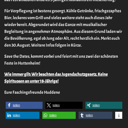
Für Verpflegung ist bestens gesorgt. Kühle Getränke, frischgezapftes
Bier, leckeres vom Grill und vieles weitere steht auch dieses Jahr
wieder bereit. Abgerundet wird das Ganze mit musikalischer
Begleitung in angenehmer Atmosphäre. Aus diesem Grund laden wir
die Bevölkerung, egal ob Jung oder Alt, recht herzlich ein. Merkt euch
den 30.August. Weitere Infos folgen in Kürze.
Save the Dates, kommt vorbei und feiert mit uns zwei der schönsten
Feste in Huttenheim!
Wie immer gilt: Wir beachten das Jugendschutzgesetz. Keine
Spirituosen an unter 18-Jährige!
Eure Faschingsfreunde Huddene
teilen
teilen
teilen
teilen
teilen
teilen