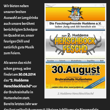
Wir bieten neben
unserer breiten
Auswahl an Longdrinks
auch unsere berühmt
berüchtigten Schnäpse
im Quadrat an, unser
feuriges Chili und
natürlich gute Musik
zum Feiern.
Als wenn das nicht
schon genug, wäre
findet am
30.08.2014
das
“2. Huddema
Herschbockfeschd“
vor
der Bruhrainhalle in
2. Huddema Herschbockfeschd
Huttenheim statt.
Bereits letztes Jahr war
das Fest anlässlich unseres 5-jährigen Jubiläums ein Riesenerfolg.