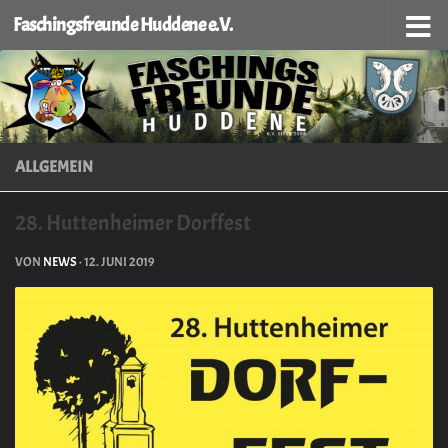
Faschingsfreunde Huddene e.V.
Zum Inhalt springen
ALLGEMEIN
28. Huttenheimer Dorffest
VON
NEWS
·
12. JUNI 2019