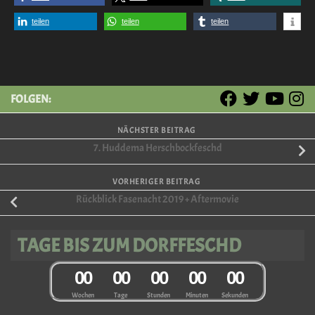
teilen
teilen
teilen
FOLGEN:
NÄCHSTER BEITRAG
7. Huddema Herschbockfeschd
VORHERIGER BEITRAG
Rückblick Fasenacht 2019 + Aftermovie
TAGE BIS ZUM DORFFESCHD
0
0
0
0
0
0
0
0
0
0
Wochen
Tage
Stunden
Minuten
Sekunden